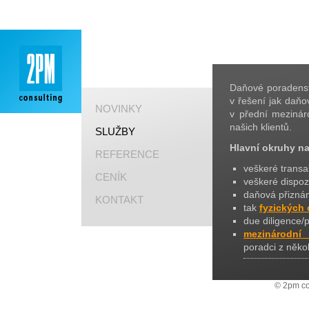
Daňové poradenst
v řešení jak daňov
NOVINKY
v přední mezinár
našich klientů.
SLUŽBY
Hlavní okruhy na
REFERENCE
veškeré transa
CENÍK
veškeré dispoz
daňová přiznán
KONTAKT
tak
fyzických
due diligence/
mezinárodní
poradci z něko
© 2pm con